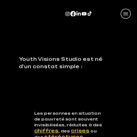
Pourquoi avoir un
studio de production
en
tant qu’
ONG
?
Youth Visions Studio est né
d’un constat simple :
Les personnes en situation
de pauvreté sont souvent
invisibilisées, réduites à des
chiffres
crises
, des
ou
stéréotypes